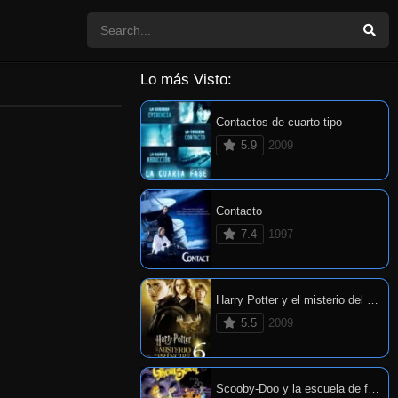
Lo más Visto:
Contactos de cuarto tipo
5.9
2009
Contacto
7.4
1997
Harry Potter y el misterio del príncipe
5.5
2009
Scooby-Doo y la escuela de fantasmas