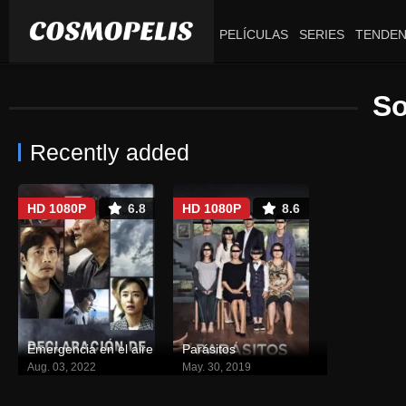
PELÍCULAS
SERIES
TENDEN
So
Recently added
HD 1080P
6.8
HD 1080P
8.6
Emergencia en el aire
Parásitos
Aug. 03, 2022
May. 30, 2019