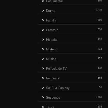
102
Documental
1,878
Drama
695
Familia
634
Fantasía
193
Historia
418
Misterio
123
Música
138
Película de TV
565
Romance
31
Sci-Fi & Fantasy
1,450
Suspense
838
Terror