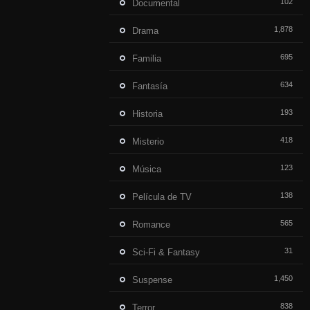
102
Documental
1,878
Drama
695
Familia
634
Fantasía
193
Historia
418
Misterio
123
Música
138
Película de TV
565
Romance
31
Sci-Fi & Fantasy
1,450
Suspense
838
Terror