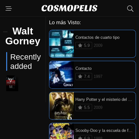
Lo más Visto:
Walt
Contactos de cuarto tipo
Gorney
5.9
2009
Recently
added
Contacto
7.4
1997
Viernes 13: Parte 2
HD 720P
6.1
May. 01, 1981
Harry Potter y el misterio del príncipe
5.5
2009
Scooby-Doo y la escuela de fantasmas
6.9
1988