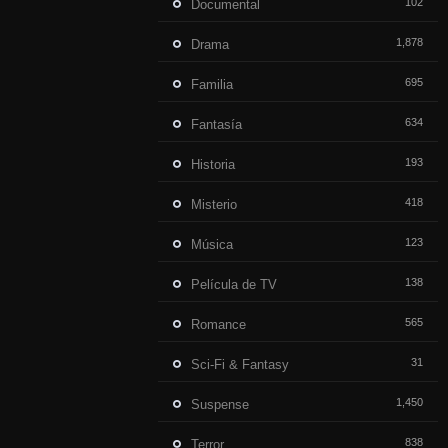
102
Documental
1,878
Drama
695
Familia
634
Fantasía
193
Historia
418
Misterio
123
Música
138
Película de TV
565
Romance
31
Sci-Fi & Fantasy
1,450
Suspense
838
Terror