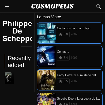
Lo más Visto:
Philippe
Contactos de cuarto tipo
De
5.9
2009
Schepper
Contacto
Recently
7.4
1997
added
Harry Potter y el misterio del príncipe
Arcadia
6
Mar. 19, 2023
5.5
2009
Scooby-Doo y la escuela de fantasmas
6.9
1988