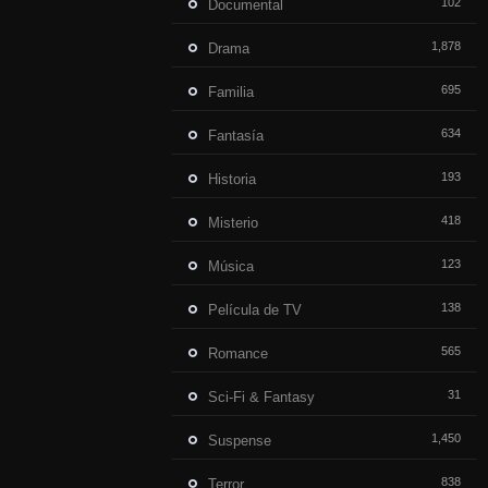
102
Documental
1,878
Drama
695
Familia
634
Fantasía
193
Historia
418
Misterio
123
Música
138
Película de TV
565
Romance
31
Sci-Fi & Fantasy
1,450
Suspense
838
Terror