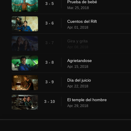
Prueba de bebé
3 - 5
Mar. 25, 2018
Cuentos del Rift
3 - 6
Apr. 01, 2018
Gira y grita
3 - 7
Apr. 08, 2018
Agrietandose
3 - 8
Apr. 15, 2018
Día del juicio
3 - 9
Apr. 22, 2018
El temple del hombre
3 - 10
Apr. 29, 2018