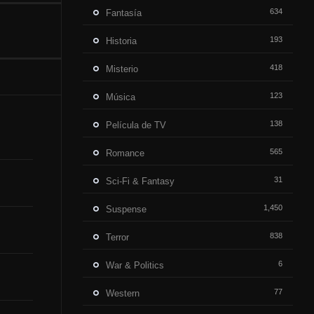
634
Fantasía
193
Historia
418
Misterio
123
Música
138
Película de TV
565
Romance
31
Sci-Fi & Fantasy
1,450
Suspense
838
Terror
6
War & Politics
77
Western