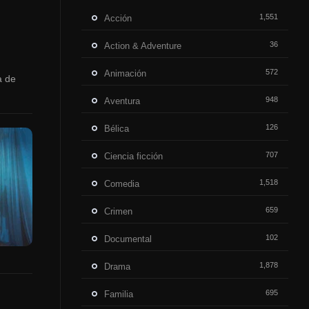
1,551
Acción
36
Action & Adventure
572
Animación
a de
948
Aventura
126
Bélica
707
Ciencia ficción
1,518
Comedia
659
Crimen
102
Documental
1,878
Drama
695
Familia