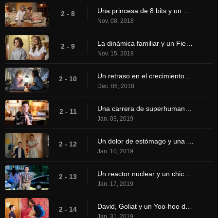
Una princesa de 8 bits y un genio de los neumáticos pinchados
2 - 8
Nov. 08, 2018
La dinámica familiar y un Fiero rojo
2 - 9
Nov. 15, 2018
Un retraso en el crecimiento y una lata de frutos secos falsa
2 - 10
Dec. 06, 2018
Una carrera de superhumanos y una carta a Alf
2 - 11
Jan. 03, 2019
Un dolor de estómago y una metáfora de una ballena
2 - 12
Jan. 10, 2019
Un reactor nuclear y un chico llamado Lovey
2 - 13
Jan. 17, 2019
David, Goliat y un Yoo-hoo de la espalda
2 - 14
Jan. 31, 2019