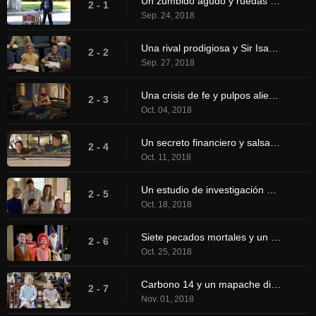
Un zumbido agudo y ruedas de entrenamiento
2 - 1
Sep. 24, 2018
Una rival prodigiosa y Sir Isaac Neutron
2 - 2
Sep. 27, 2018
Una crisis de fe y pulpos alienígenas
2 - 3
Oct. 04, 2018
Un secreto financiero y salsa de pescado
2 - 4
Oct. 11, 2018
Un estudio de investigación y bolaches checoslovacos
2 - 5
Oct. 18, 2018
Siete pecados mortales y un pequeño Carl Sagan
2 - 6
Oct. 25, 2018
Carbono 14 y un mapache disecado
2 - 7
Nov. 01, 2018