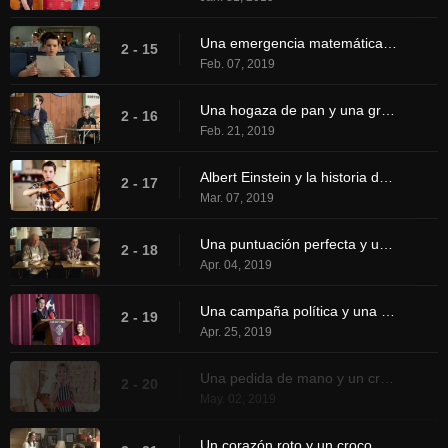
Una emergencia matemática y animadas palmas
2 - 15
Feb. 07, 2019
Una hogaza de pan y una gran bandera antigua
2 - 16
Feb. 21, 2019
Albert Einstein y la historia de otra María
2 - 17
Mar. 07, 2019
Una puntuación perfecta y un quemador Bunsen
2 - 18
Apr. 04, 2019
Una campaña política y una tramposa jugando al Parchís
2 - 19
Apr. 25, 2019
Una pedida de mano y un crucifijo de palitos de polo
2 - 20
May. 02, 2019
Un corazón roto y un croco monstruo