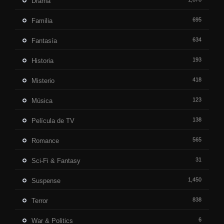
Drama
695
Familia
634
Fantasía
193
Historia
418
Misterio
123
Música
138
Película de TV
565
Romance
31
Sci-Fi & Fantasy
1,450
Suspense
838
Terror
6
War & Politics