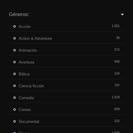
Géneros:
1,551
Acción
36
Action & Adventure
572
Animación
948
Aventura
126
Bélica
707
Ciencia ficción
1,518
Comedia
659
Crimen
102
Documental
1,878