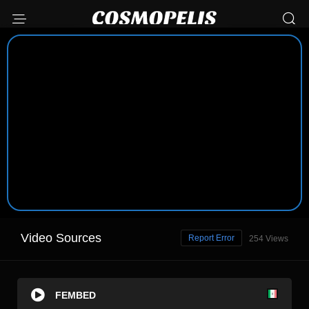
Video Sources
Report Error
254 Views
FEMBED