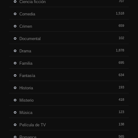
707
Ciencia ficción
1,518
Comedia
659
Crimen
102
Documental
1,878
Drama
695
Familia
634
Fantasía
193
Historia
418
Misterio
123
Música
138
Película de TV
565
Romance