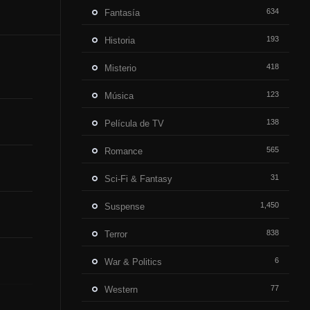
634
Fantasía
193
Historia
418
Misterio
123
Música
138
Película de TV
565
Romance
31
Sci-Fi & Fantasy
1,450
Suspense
838
Terror
6
War & Politics
77
Western