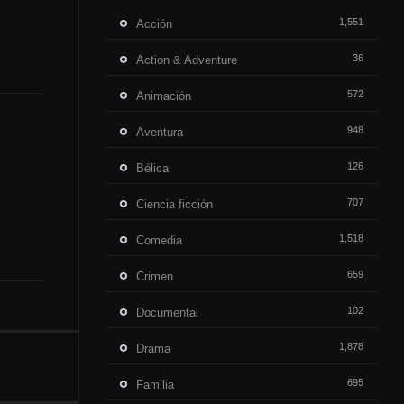
1,551
Acción
36
Action & Adventure
572
Animación
948
Aventura
126
Bélica
707
Ciencia ficción
1,518
Comedia
659
Crimen
102
Documental
1,878
Drama
695
Familia