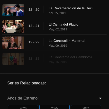
La Reverberación de la Decisión
12 - 20
Apr. 25, 2019
El Cisma del Plagio
12 - 21
May. 02, 2019
La Conclusión Maternal
12 - 22
May. 09, 2019
La Constante del Cambio/Sindrome de Estocolmo
12 - 23
May. 16, 2019
Series Relacionadas:
Años de Estreno:
2026
2025
2024