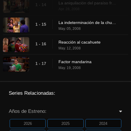
La aniquilación del paraíso frikinal
1 - 14
Apr. 28, 2008
La indeterminación de la chuleta de cerdo
1 - 15
May. 05, 2008
Reacción al cacahuete
1 - 16
May. 12, 2008
Factor mandarina
1 - 17
May. 19, 2008
Series Relacionadas:
Años de Estreno:
2026
2025
2024