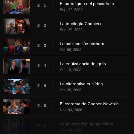
El paradigma del pescado malo
2 - 1
Sep. 22, 2008
La topología Codpiece
2 - 2
Sep. 29, 2008
La sublimación bárbara
2 - 3
Oct. 06, 2008
La equivalencia del grifo
2 - 4
Oct. 13, 2008
La alternativa euclídea
2 - 5
Oct. 20, 2008
El teorema de Cooper-Nowitzk
2 - 6
Nov. 03, 2008
La polarización panty piñata
2 - 7
Nov. 10, 2008