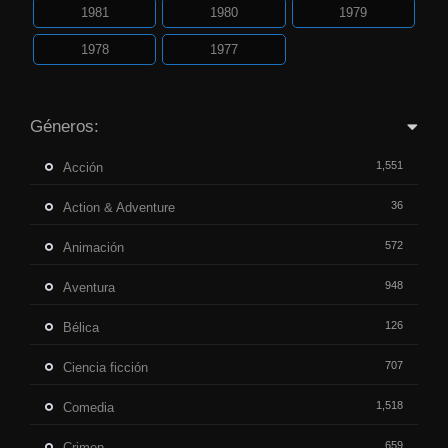
1981
1980
1979
1978
1977
Géneros:
1,551
Acción
36
Action & Adventure
572
Animación
948
Aventura
126
Bélica
707
Ciencia ficción
1,518
Comedia
659
Crimen