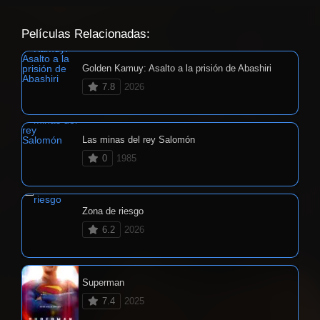
Películas Relacionadas:
Golden Kamuy: Asalto a la prisión de Abashiri
7.8
2026
Las minas del rey Salomón
0
1985
Zona de riesgo
6.2
2026
Superman
7.4
2025