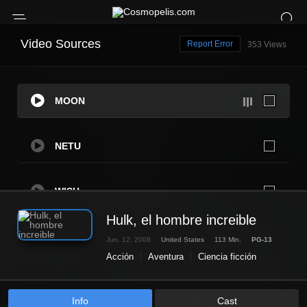
Video Sources
Report Error
353 Views
MOON
NETU
WISH
Hulk, el hombre increible
HIDE
Jun. 12, 2008
United States
113 Min.
PG-13
Acción
Aventura
Ciencia ficción
NETU
Info
Cast