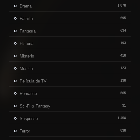
1,878
Drama
695
Familia
634
Fantasía
193
Historia
418
Misterio
123
Música
138
Película de TV
565
Romance
31
Sci-Fi & Fantasy
1,450
Suspense
838
Terror