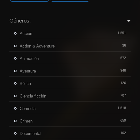
Géneros:
1,551
Acción
36
Action & Adventure
572
Animación
948
Aventura
126
Bélica
707
Ciencia ficción
1,518
Comedia
659
Crimen
102
Documental