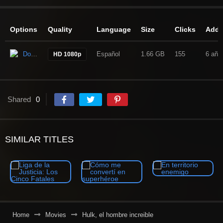
Options
Quality
Language
Size
Clicks
Add
Download
Español
1.66 GB
155
6 año
HD 1080p
Shared
0
SIMILAR TITLES
Home
Movies
Hulk, el hombre increible