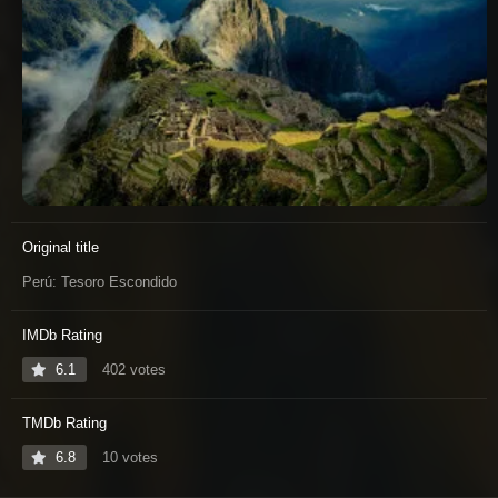
Original title
Perú: Tesoro Escondido
IMDb Rating
6.1
402 votes
TMDb Rating
6.8
10 votes