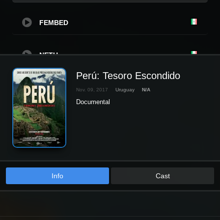
FEMBED
NETU
Perú: Tesoro Escondido
KPLAYER
Nov. 09, 2017
Uruguay
N/A
Documental
Info
Cast