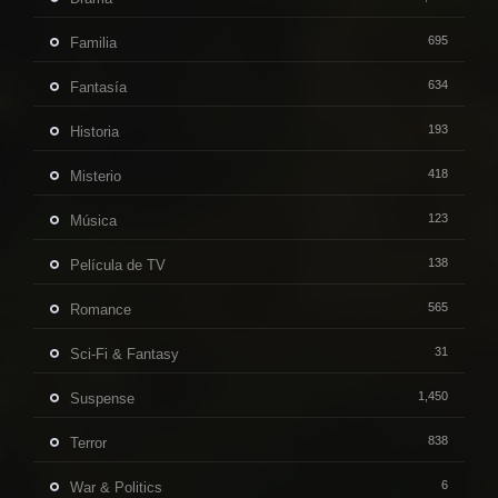
695
Familia
634
Fantasía
193
Historia
418
Misterio
123
Música
138
Película de TV
565
Romance
31
Sci-Fi & Fantasy
1,450
Suspense
838
Terror
6
War & Politics