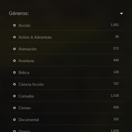
Géneros:
1,551
Acción
36
Action & Adventure
572
Animación
948
Aventura
126
Bélica
707
Ciencia ficción
1,518
Comedia
659
Crimen
102
Documental
1,878
Drama