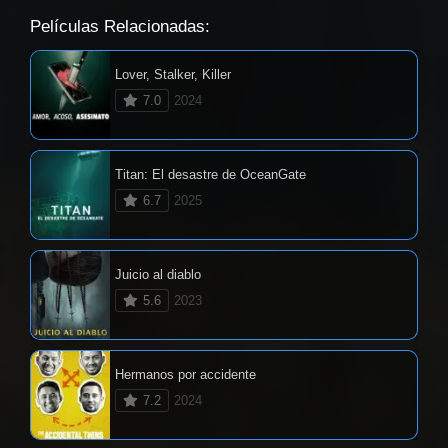
Películas Relacionadas:
Lover, Stalker, Killer
7.0
2024
Titan: El desastre de OceanGate
6.7
2025
Juicio al diablo
5.6
2023
Hermanos por accidente
7.2
2024