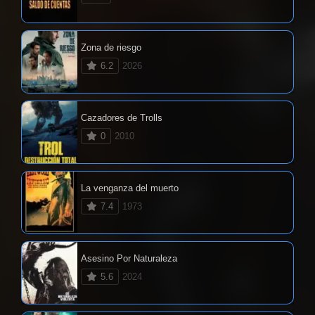
Zona de riesgo
6.2
2026
Cazadores de Trolls
0
2010
La venganza del muerto
7.4
1973
Asesino Por Naturaleza
5.6
2024