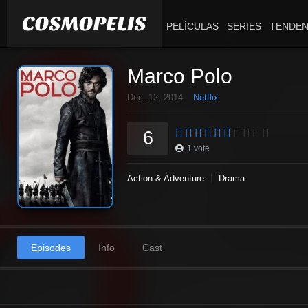
PELÍCULAS
SERIES
TENDEN
Marco Polo
Dec. 12, 2014
Netflix
6
1
vote
Action & Adventure
Drama
Episodes
Info
Cast