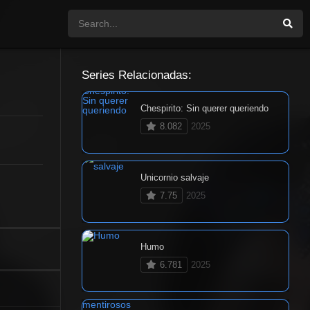
Series Relacionadas:
Chespirito: Sin querer queriendo
8.082
2025
Unicornio salvaje
7.75
2025
Humo
6.781
2025