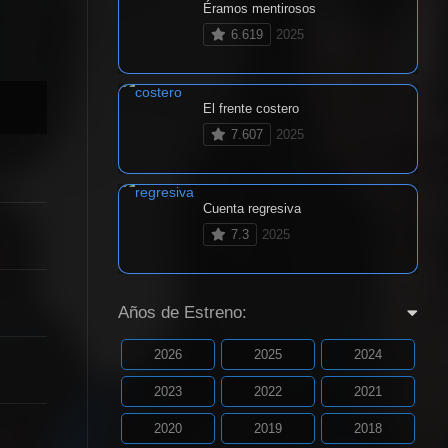
Éramos mentirosos
6.619
2025
El frente costero
7.607
2025
Cuenta regresiva
7.3
2025
Años de Estreno:
2026
2025
2024
2023
2022
2021
2020
2019
2018