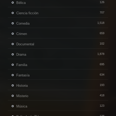
126
Bélica
707
Ciencia ficción
1,518
Comedia
659
Crimen
102
Documental
1,878
Drama
695
Familia
634
Fantasía
193
Historia
418
Misterio
123
Música
138