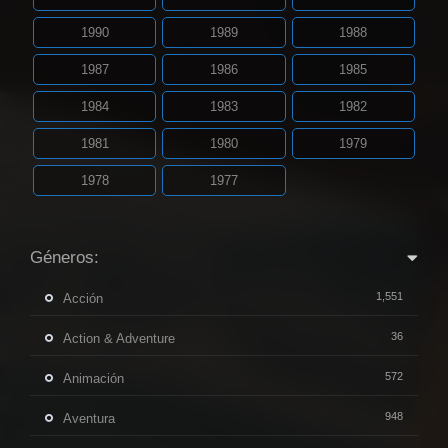
1990
1989
1988
1987
1986
1985
1984
1983
1982
1981
1980
1979
1978
1977
Géneros:
1,551
Acción
36
Action & Adventure
572
Animación
948
Aventura