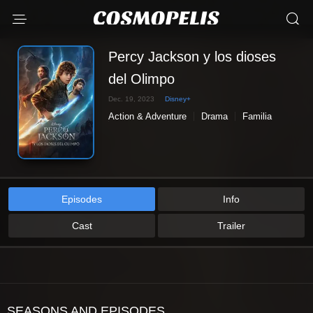
Percy Jackson y los dioses
del Olimpo
Dec. 19, 2023
Disney+
Action & Adventure
Drama
Familia
Sci-Fi & Fantasy
Episodes
Info
Cast
Trailer
SEASONS AND EPISODES